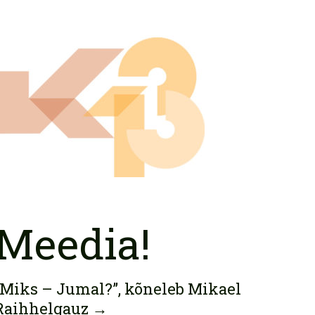
Meedia!
“Miks – Jumal?”, kõneleb Mikael
Raihhelgauz
→