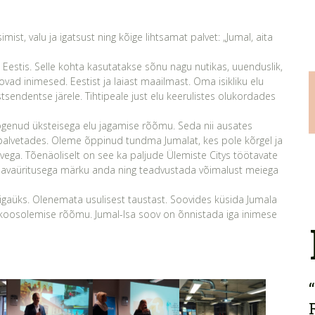
mist, valu ja igatsust ning kõige lihtsamat palvet: „Jumal, aita
 Eestis. Selle kohta kasutatakse sõnu nagu nutikas, uuenduslik,
vad inimesed. Eestist ja laiast maailmast. Oma isikliku elu
tsendentse järele. Tihtipeale just elu keerulistes olukordades
ogenud üksteisega elu jagamise rõõmu. Seda nii ausates
 palvetades. Oleme õppinud tundma Jumalat, kes pole kõrgel ja
lvega. Tõenäoliselt on see ka paljude Ülemiste Citys töötavate
t avaüritusega märku anda ning teadvustada võimalust meiega
 igaüks. Olenemata usulisest taustast. Soovides küsida Jumala
es koosolemise rõõmu. Jumal-Isa soov on õnnistada iga inimese