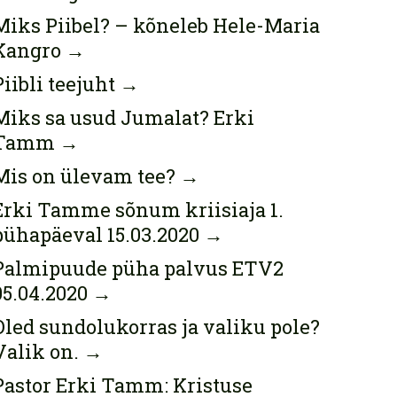
Miks Piibel? – kõneleb Hele-Maria
Kangro
→
Piibli teejuht
→
Miks sa usud Jumalat? Erki
Tamm
→
Mis on ülevam tee?
→
Erki Tamme sõnum kriisiaja 1.
pühapäeval 15.03.2020
→
Palmipuude püha palvus ETV2
05.04.2020
→
Oled sundolukorras ja valiku pole?
Valik on.
→
Pastor Erki Tamm: Kristuse