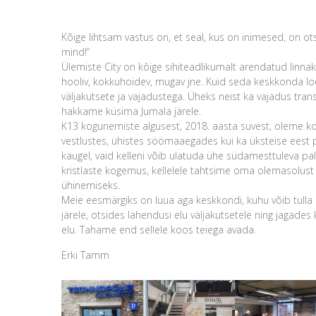
Kõige lihtsam vastus on, et seal, kus on inimesed, on otsi
mind!“
Ülemiste City on kôige sihiteadlikumalt arendatud linnak
hooliv, kokkuhoidev, mugav jne. Kuid seda keskkonda loo
väljakutsete ja vajadustega. Üheks neist ka vajadus trans
hakkame küsima Jumala järele.
K13 kogunemiste algusest, 2018. aasta suvest, oleme k
vestlustes, ühistes söömaaegades kui ka üksteise eest
kaugel, vaid kelleni võib ulatuda ühe südamesttuleva pa
kristlaste kogemus, kellelele tahtsime oma olemasolus
ühinemiseks.
Meie eesmärgiks on luua aga keskkondi, kuhu võib tulla
järele, otsides lahendusi elu väljakutsetele ning jagad
elu. Tahame end sellele koos teiega avada.
Erki Tamm