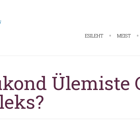
ESILEHT
MEIST
ukond Ülemiste 
lleks?