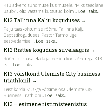
K13 advendisündmuse küsimusele, "Miks teadlane
usub?", olid vastama kutsutud kolm…
Loe lisaks…
K13 Tallinna Kalju koguduses
→
Palju taaskohtumise rôômu Tallinna Kalju
Baptistikoguduses. Pastor Tarmo Lige
eestvedamisel…
Loe lisaks…
K13 Risttee koguduse suvelaagris
→
Rôôm oli kaasa elada ja teenida koos Andrega K13
-st…
Loe lisaks…
K13 võistkond Ülemiste City business
triathlonil
→
Teist korda K13 -ga vôtsime osa Ülemiste City
Business Triathloni…
Loe lisaks…
K13 – esimene ristimisteenistus