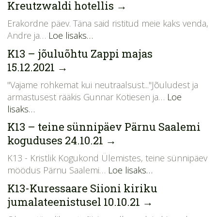
Kreutzwaldi hotellis
→
Erakordne päev. Täna said ristitud meie kaks venda,
Andre ja…
Loe lisaks…
K13 – jõuluõhtu Zappi majas
15.12.2021
→
"Vajame rohkemat kui neutraalsust..."Jõuludest ja
armastusest rääkis Gunnar Kotiesen ja…
Loe
lisaks…
K13 – teine sünnipäev Pärnu Saalemi
koguduses 24.10.21
→
K13 - Kristlik Kogukond Ülemistes, teine sünnipäev
möödus Pärnu Saalemi…
Loe lisaks…
K13-Kuressaare Siioni kiriku
jumalateenistusel 10.10.21
→