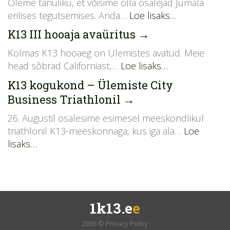
Oleme tänuliku, et võisime olla osalejad Jumala
erilises tegutsemises. Anda…
Loe lisaks…
K13 III hooaja avaüritus
→
Kolmas K13 hooaeg on Ülemistes avatud. Meie
head sôbrad Californiast,…
Loe lisaks…
K13 kogukond – Ülemiste City
Business Triathlonil
→
26. Augustil osalesime esimesel meeskondlikul
triathlonil K13-meeskonnaga, kus iga ala…
Loe
lisaks…
1k13.e
e
2026 ©
Privacy Policy