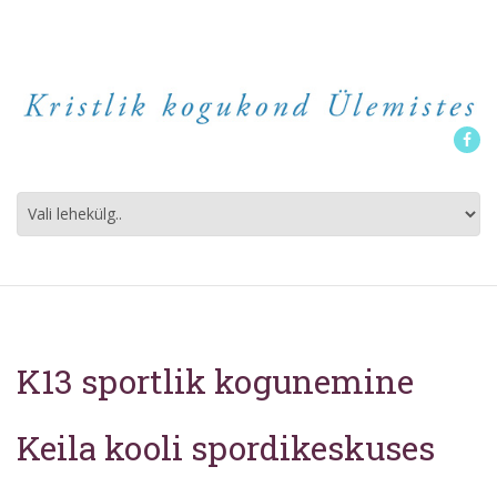
K1
Face
K13 sportlik kogunemine
Keila kooli spordikeskuses