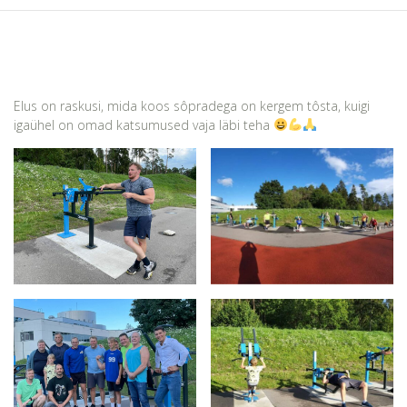
Elus on raskusi, mida koos sôpradega on kergem tôsta, kuigi
igaühel on omad katsumused vaja läbi teha