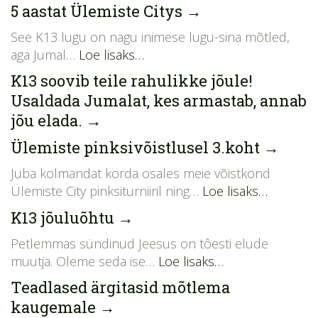
5 aastat Ülemiste Citys
→
See K13 lugu on nagu inimese lugu-sina mõtled,
aga Jumal…
Loe lisaks…
K13 soovib teile rahulikke jõule!
Usaldada Jumalat, kes armastab, annab
jõu elada.
→
Ülemiste pinksivõistlusel 3.koht
→
Juba kolmandat korda osales meie võistkond
Ülemiste City pinksiturniiril ning…
Loe lisaks…
K13 jõuluõhtu
→
Petlemmas sündinud Jeesus on tôesti elude
muutja. Oleme seda ise…
Loe lisaks…
Teadlased ärgitasid mõtlema
kaugemale
→