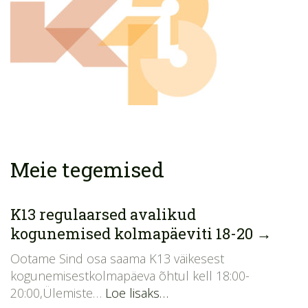
Meie tegemised
K13 regulaarsed avalikud
kogunemised kolmapäeviti 18-20
→
Ootame Sind osa saama K13 väikesest
kogunemisestkolmapäeva õhtul kell 18:00-
20:00,Ülemiste…
Loe lisaks…