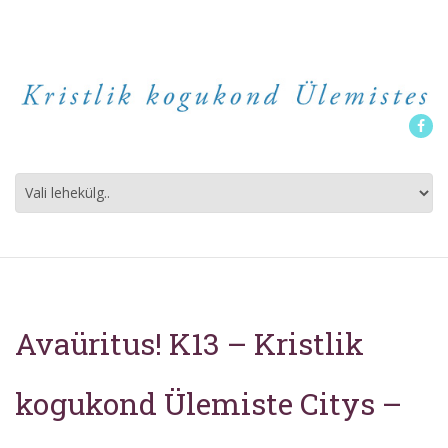
K1
Face
Avaüritus! K13 – Kristlik
kogukond Ülemiste Citys –