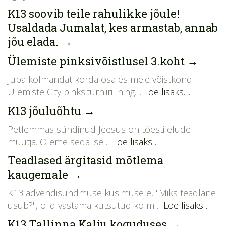
K13 soovib teile rahulikke jõule!
Usaldada Jumalat, kes armastab, annab
jõu elada.
→
Ülemiste pinksivõistlusel 3.koht
→
Juba kolmandat korda osales meie võistkond
Ülemiste City pinksiturniiril ning…
Loe lisaks…
K13 jõuluõhtu
→
Petlemmas sündinud Jeesus on tôesti elude
muutja. Oleme seda ise…
Loe lisaks…
Teadlased ärgitasid mõtlema
kaugemale
→
K13 advendisündmuse küsimusele, "Miks teadlane
usub?", olid vastama kutsutud kolm…
Loe lisaks…
K13 Tallinna Kalju koguduses
→