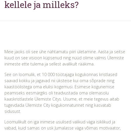
kellele ja milleks?
Meie jaoks oli see ühe nähtamatu piiri ületamine. Aasta ja seitse
kuud on see visioon küpsenud ning nüüd olime valmis Ülemiste
inimeste ette tulema ja sellest avalikult rääkima.
See on loomulik, et 10 000 töötajaga kogukonnas kristlased
saavad kokku ja jagavad nii üksteise kui oma sõprade ning
kaastöölistega oma elulisi kogemusi. Esimese kogunemise
peamiseks eesmärgiks oli teadvustada oma olemasolu
kaaskristlastele Ülemiste Citys. Usume, et meie tegevus aitab
tugevdada Ülemiste City kogukonnatunnet ning kasvatab
sidusust.
Loomulikult on iga inimese usulised valikud väga isiklikud ja
vabad, kuid samas on usk Jumalasse väga võimas motivaator,