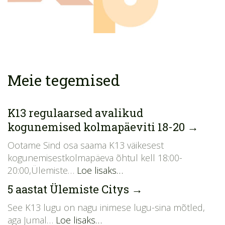
Meie tegemised
K13 regulaarsed avalikud
kogunemised kolmapäeviti 18-20
→
Ootame Sind osa saama K13 väikesest
kogunemisestkolmapäeva õhtul kell 18:00-
20:00,Ülemiste…
Loe lisaks…
5 aastat Ülemiste Citys
→
See K13 lugu on nagu inimese lugu-sina mõtled,
aga Jumal…
Loe lisaks…