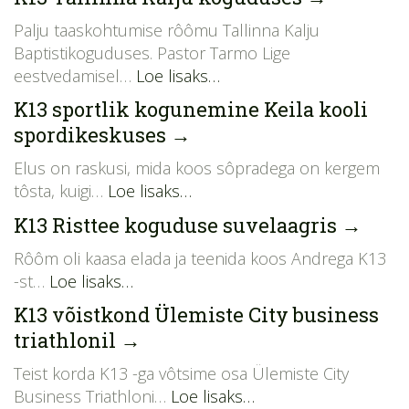
Palju taaskohtumise rôômu Tallinna Kalju
Baptistikoguduses. Pastor Tarmo Lige
eestvedamisel…
Loe lisaks…
K13 sportlik kogunemine Keila kooli
spordikeskuses
→
Elus on raskusi, mida koos sôpradega on kergem
tôsta, kuigi…
Loe lisaks…
K13 Risttee koguduse suvelaagris
→
Rôôm oli kaasa elada ja teenida koos Andrega K13
-st…
Loe lisaks…
K13 võistkond Ülemiste City business
triathlonil
→
Teist korda K13 -ga vôtsime osa Ülemiste City
Business Triathloni…
Loe lisaks…