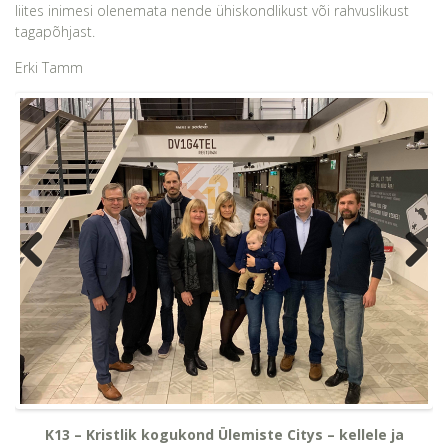
liites inimesi olenemata nende ühiskondlikust või rahvuslikust
tagapõhjast.
Erki Tamm
Previo
Next
us
K13 – Kristlik kogukond Ülemiste Citys – kellele ja