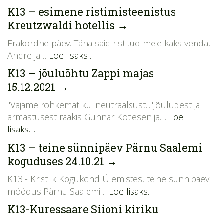
K13 – esimene ristimisteenistus
Kreutzwaldi hotellis
→
Erakordne päev. Täna said ristitud meie kaks venda,
Andre ja…
Loe lisaks…
K13 – jõuluõhtu Zappi majas
15.12.2021
→
"Vajame rohkemat kui neutraalsust..."Jõuludest ja
armastusest rääkis Gunnar Kotiesen ja…
Loe
lisaks…
K13 – teine sünnipäev Pärnu Saalemi
koguduses 24.10.21
→
K13 - Kristlik Kogukond Ülemistes, teine sünnipäev
möödus Pärnu Saalemi…
Loe lisaks…
K13-Kuressaare Siioni kiriku