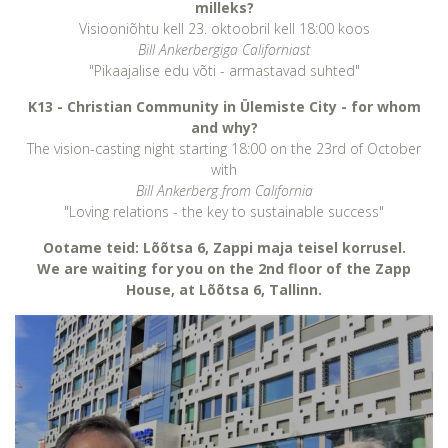
milleks?
Visiooniõhtu kell 23. oktoobril kell 18:00 koos
Bill Ankerbergiga Californiast
"Pikaajalise edu võti - armastavad suhted"
K13 - Christian Community in Ülemiste City - for whom
and why?
The vision-casting night starting 18:00 on the 23rd of October
with
Bill Ankerberg from California
"Loving relations - the key to sustainable success"
Ootame teid: Lõõtsa 6, Zappi maja teisel korrusel.
We are waiting for you on the 2nd floor of the Zapp
House, at Lõõtsa 6, Tallinn.